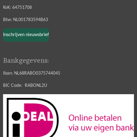
KvK: 64751708
Btw: NL001783594B63
Inschrijven nieuwsbrief
Bankgegevens:
Iban: NL68RABO0375744045
BIC Code: RABONL2U