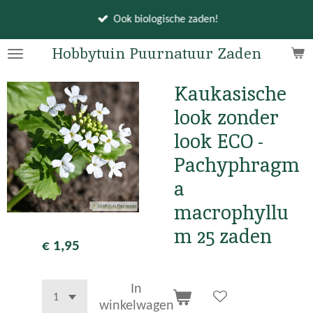
Ga
Ook biologische zaden!
direct
naar
Hobbytuin Puurnatuur Zaden
de
hoofdinhoud
Kaukasische
look zonder
look ECO -
Pachyphragm
a
macrophyllu
m 25 zaden
€ 1,95
In
winkelwagen