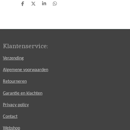
D
D
S
D
e
e
h
e
l
e
a
l
e
l
r
e
n
e
n
Klantenservice:
Verzending
Algemene voorwaarden
Retourneren
Garantie en klachten
Privacy policy
Contact
Webshop