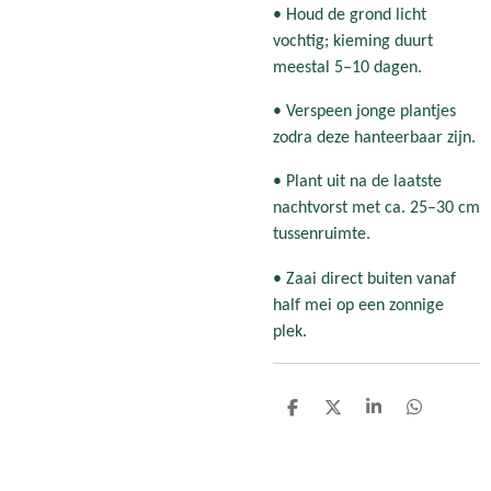
• Houd de grond licht
vochtig; kieming duurt
meestal 5–10 dagen.
• Verspeen jonge plantjes
zodra deze hanteerbaar zijn.
• Plant uit na de laatste
nachtvorst met ca. 25–30 cm
tussenruimte.
• Zaai direct buiten vanaf
half mei op een zonnige
plek.
D
D
S
D
e
e
h
e
l
e
a
l
e
l
r
e
n
e
n