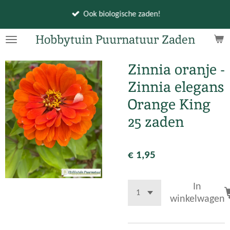
Ga
Ook biologische zaden!
direct
naar
Hobbytuin Puurnatuur Zaden
de
hoofdinhoud
Zinnia oranje -
Zinnia elegans
Orange King
25 zaden
€ 1,95
In
winkelwagen