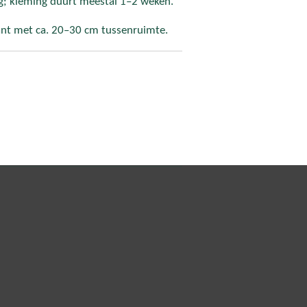
ig; kieming duurt meestal 1–2 weken.
lant met ca. 20–30 cm tussenruimte.