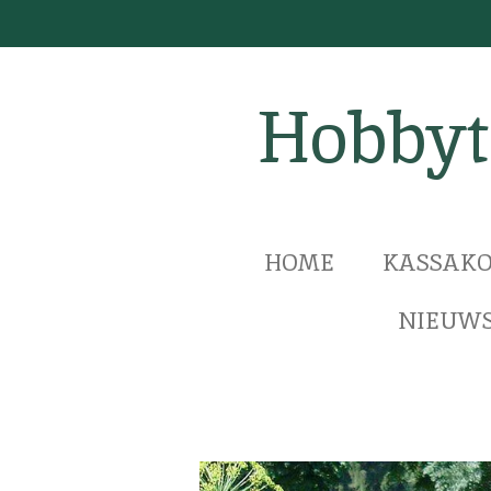
Ga
direct
naar
Hobbyt
de
hoofdinhoud
HOME
KASSAKO
NIEUWS