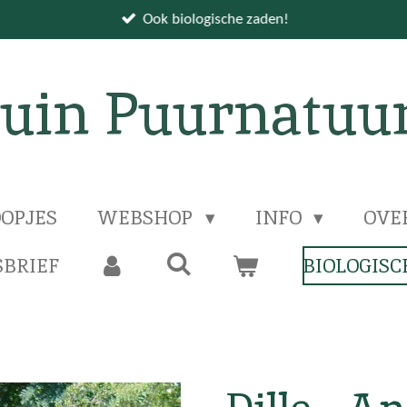
Ook biologische zaden!
uin Puurnatuu
OPJES
WEBSHOP
INFO
OVE
BRIEF
BIOLOGISC