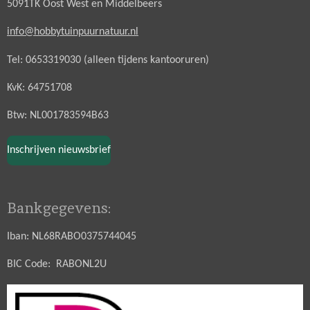
5091TK Oost West en Middelbeers
info@hobbytuinpuurnatuur.nl
Tel: 0653319030 (alleen tijdens kantooruren)
KvK: 64751708
Btw: NL001783594B63
Inschrijven nieuwsbrief
Bankgegevens:
Iban: NL68RABO0375744045
BIC Code: RABONL2U