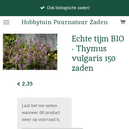
Ga
Ook biologische zaden!
direct
naar
Hobbytuin Puurnatuur Zaden
de
hoofdinhoud
Echte tijm BIO
- Thymus
vulgaris 150
zaden
€ 2,35
Laat het me weten
wanneer dit product
weer op voorraad is.