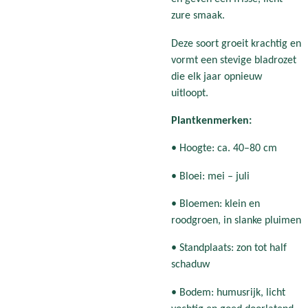
zure smaak.
Deze soort groeit krachtig en
vormt een stevige bladrozet
die elk jaar opnieuw
uitloopt.
Plantkenmerken:
• Hoogte: ca. 40–80 cm
• Bloei: mei – juli
• Bloemen: klein en
roodgroen, in slanke pluimen
• Standplaats: zon tot half
schaduw
• Bodem: humusrijk, licht