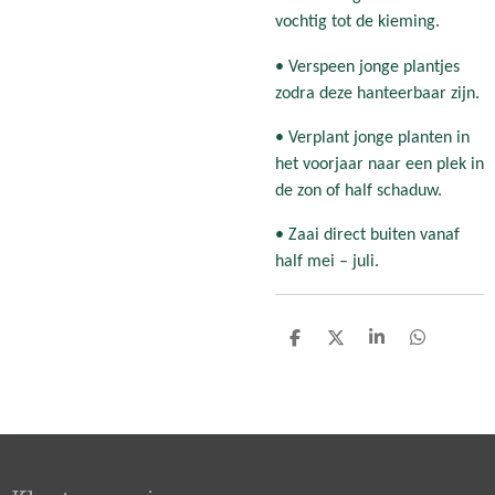
vochtig tot de kieming.
• Verspeen jonge plantjes
zodra deze hanteerbaar zijn.
• Verplant jonge planten in
het voorjaar naar een plek in
de zon of half schaduw.
• Zaai direct buiten vanaf
half mei – juli.
D
D
S
D
e
e
h
e
l
e
a
l
e
l
r
e
n
e
n