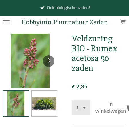
Ga
Ook biologische zaden!
direct
naar
Hobbytuin Puurnatuur Zaden
de
hoofdinhoud
Veldzuring
BIO - Rumex
acetosa 50
zaden
€ 2,35
In
winkelwagen