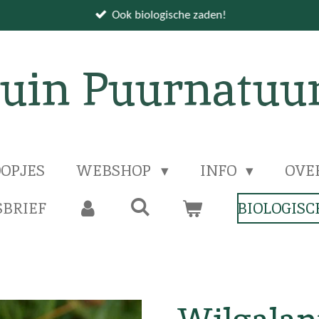
Ook biologische zaden!
uin Puurnatuu
OPJES
WEBSHOP
INFO
OVE
BRIEF
BIOLOGISC