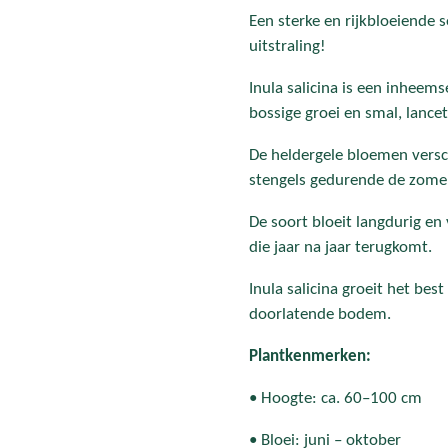
Een sterke en rijkbloeiende 
uitstraling!
Inula salicina is een inheem
bossige groei en smal, lance
De heldergele bloemen versch
stengels gedurende de zomer
De soort bloeit langdurig en
die jaar na jaar terugkomt.
Inula salicina groeit het be
doorlatende bodem.
Plantkenmerken:
• Hoogte: ca. 60–100 cm
• Bloei: juni – oktober