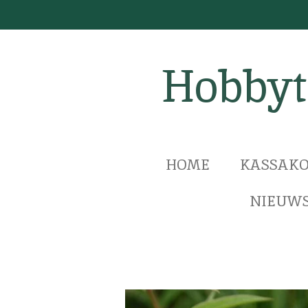
Ga
direct
naar
Hobbyt
de
hoofdinhoud
HOME
KASSAKO
NIEUWS