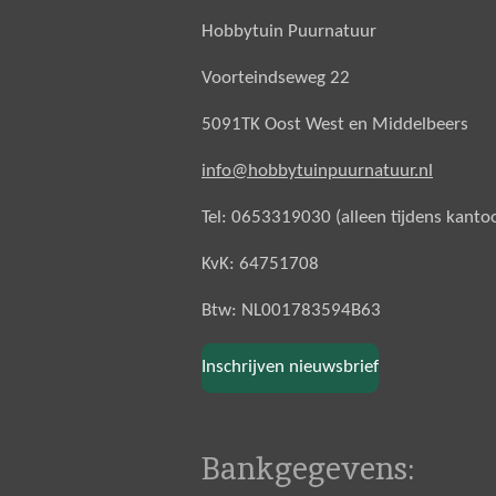
Hobbytuin Puurnatuur
Voorteindseweg 22
5091TK Oost West en Middelbeers
info@hobbytuinpuurnatuur.nl
Tel: 0653319030 (alleen tijdens kanto
KvK: 64751708
Btw: NL001783594B63
Inschrijven nieuwsbrief
Bankgegevens: