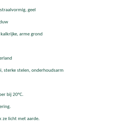
straalvormig, geel
aduw
kalkrijke, arme grond
erland
ei, sterke stelen, onderhoudsarm
ber bij 20°C.
ering.
 ze licht met aarde.