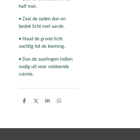
half mei.
• Zaai de zaden dun en
bedek licht met aarde.
• Houd de grond licht
vochtig tot de kieming.
• Dun de zaailingen indien
nodig uit voor voldoende
ruimte.
D
D
S
D
e
e
h
e
l
e
a
l
e
l
r
e
n
e
n