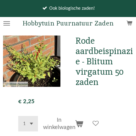
Ga
Ook biologische zaden!
direct
naar
Hobbytuin Puurnatuur Zaden
de
hoofdinhoud
Rode
aardbeispinazi
e - Blitum
virgatum 50
zaden
€ 2,25
In
winkelwagen