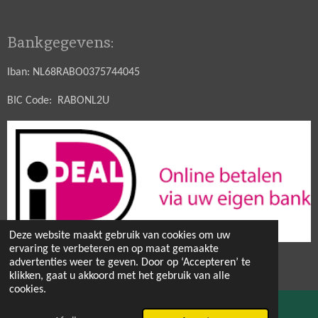
Bankgegevens:
Iban: NL68RABO0375744045
BIC Code: RABONL2U
Deze website maakt gebruik van cookies om uw
ervaring te verbeteren en op maat gemaakte
© 2021 - 2026 Hobbytuin Puurnatuur Zaden
advertenties weer te geven. Door op ‘Accepteren’ te
Powered by
JouwWeb
klikken, gaat u akkoord met het gebruik van alle
cookies.