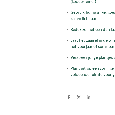
(koudekiemer).
Gebruik humusrijke, goe
zaden licht aan.
Bedek ze met een dun laa
Laat het zaaisel in de wi
het voorjaar of soms pas 
Verspeen jonge plantjes z
Plant uit op een zonnige
voldoende ruimte voor g
D
D
S
e
e
h
l
e
a
e
l
r