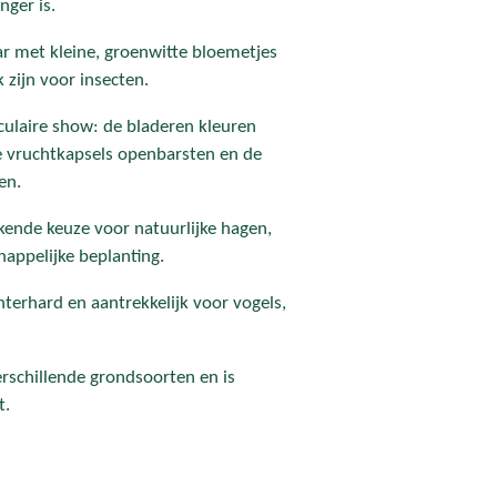
nger is.
aar met kleine, groenwitte bloemetjes
k zijn voor insecten.
aculaire show: de bladeren kleuren
ze vruchtkapsels openbarsten en de
en.
kende keuze voor natuurlijke hagen,
appelijke beplanting.
interhard en aantrekkelijk voor vogels,
rschillende grondsoorten en is
t.