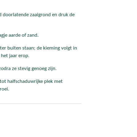
d doorlatende zaaigrond en druk de
gje aarde of zand.
nter buiten staan; de kieming volgt in
het jaar erop.
odra ze stevig genoeg zijn.
 tot halfschaduwrijke plek met
roei.