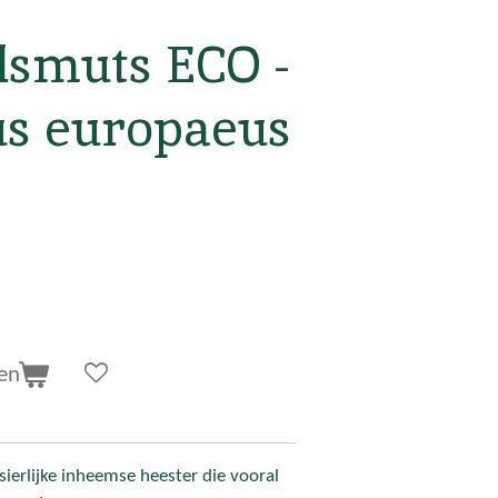
lsmuts ECO -
s europaeus
en
ierlijke inheemse heester die vooral