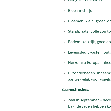
Hoogte: 200–300 cm
Bloei: mei – juni
Bloemen: klein, groenwit,
Standplaats: volle zon t
Bodem: kalkrijk, goed do
Levensduur: vaste, houti
Herkomst: Europa (inhee
Bijzonderheden: inheemse
aantrekkelijk voor vogels
Zaai-instructies:
Zaai in september – dece
bak; de zaden hebben k