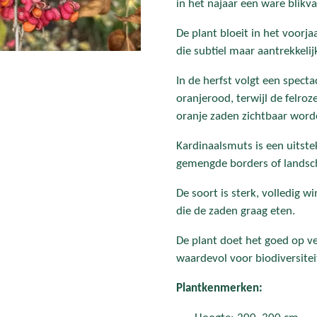
in het najaar een ware blikva
De plant bloeit in het voorj
die subtiel maar aantrekkelij
In de herfst volgt een spect
oranjerood, terwijl de felro
oranje zaden zichtbaar word
Kardinaalsmuts is een uitste
gemengde borders of landsch
De soort is sterk, volledig w
die de zaden graag eten.
De plant doet het goed op ve
waardevol voor biodiversitei
Plantkenmerken: