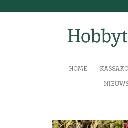
Ga
direct
naar
Hobbyt
de
hoofdinhoud
HOME
KASSAKO
NIEUWS