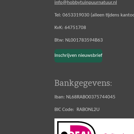
info@hobbytuinpuurnatuur.nl
Tel: 0653319030 (alleen tijdens kanto
KvK: 64751708
Btw: NL001783594B63
Inschrijven nieuwsbrief
Bankgegevens:
Iban: NL68RABO0375744045
BIC Code: RABONL2U