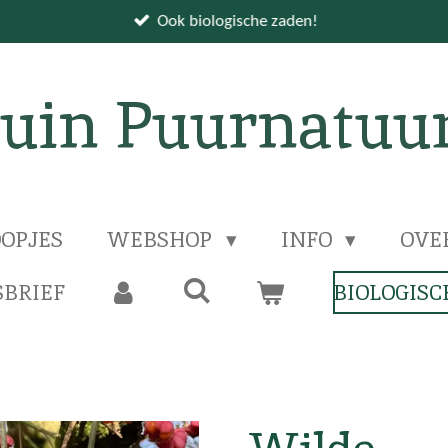
Ook biologische zaden!
uin Puurnatuu
OPJES
WEBSHOP
INFO
OVE
BRIEF
BIOLOGISC