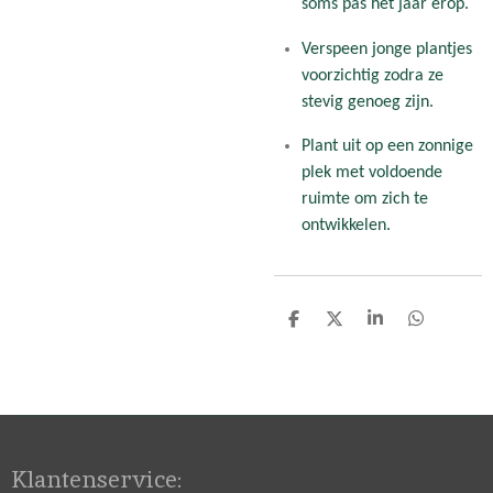
soms pas het jaar erop.
Verspeen jonge plantjes
voorzichtig zodra ze
stevig genoeg zijn.
Plant uit op een zonnige
plek met voldoende
ruimte om zich te
ontwikkelen.
D
D
S
D
e
e
h
e
l
e
a
l
e
l
r
e
n
e
n
Klantenservice: