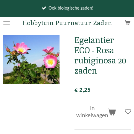
Ga
Ook biologische zaden!
direct
naar
Hobbytuin Puurnatuur Zaden
de
hoofdinhoud
Egelantier
ECO - Rosa
rubiginosa 20
zaden
€ 2,25
In
winkelwagen