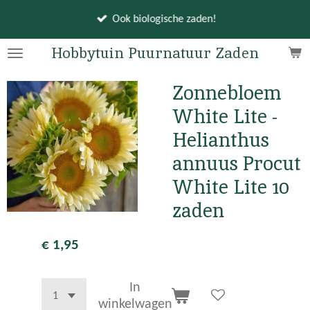
Ga
Ook biologische zaden!
direct
naar
Hobbytuin Puurnatuur Zaden
de
hoofdinhoud
Zonnebloem
White Lite -
Helianthus
annuus Procut
White Lite 10
zaden
€ 1,95
In
winkelwagen