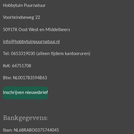
Hobbytuin Puurnatuur
Voorteindseweg 22
5091TK Oost West en Middelbeers
info@hobbytuinpuurnatuur.nl
Tel: 0653319030 (alleen tijdens kantooruren)
KvK: 64751708
Btw: NL001783594B63
Inschrijven nieuwsbrief
Bankgegevens:
Iban: NL68RABO0375744045