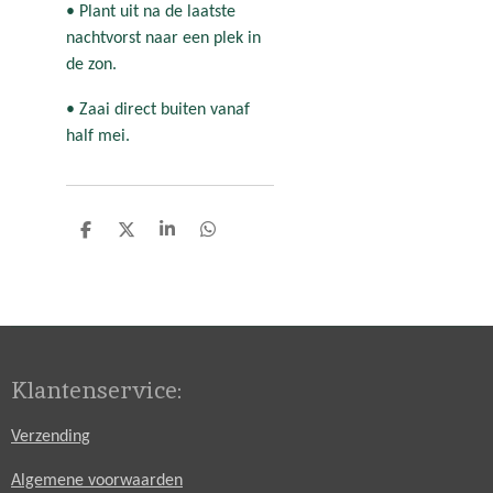
• Plant uit na de laatste
nachtvorst naar een plek in
de zon.
• Zaai direct buiten vanaf
half mei.
D
D
S
D
e
e
h
e
l
e
a
l
e
l
r
e
n
e
n
Klantenservice:
Verzending
Algemene voorwaarden