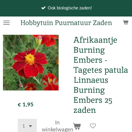
Ga
Ook biologische zaden!
direct
naar
Hobbytuin Puurnatuur Zaden
de
hoofdinhoud
Afrikaantje
Burning
Embers -
Tagetes patula
Linnaeus
Burning
Embers 25
€ 1,95
zaden
In
winkelwagen