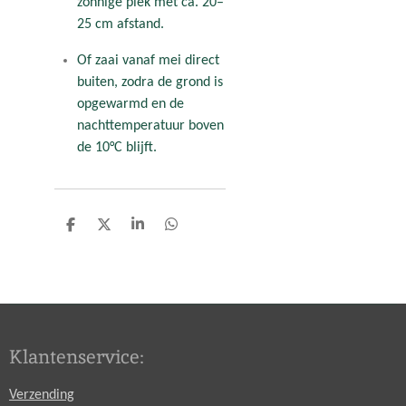
zonnige plek met ca. 20–
25 cm afstand.
Of zaai vanaf mei direct
buiten, zodra de grond is
opgewarmd en de
nachttemperatuur boven
de 10°C blijft.
D
D
S
D
e
e
h
e
l
e
a
l
e
l
r
e
n
e
n
Klantenservice:
Verzending