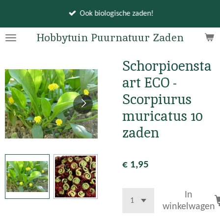
Ga
Ook biologische zaden!
direct
naar
Hobbytuin Puurnatuur Zaden
de
hoofdinhoud
Schorpioensta
art ECO -
Scorpiurus
muricatus 10
zaden
€ 1,95
In
winkelwagen