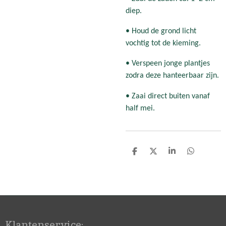
diep.
• Houd de grond licht
vochtig tot de kieming.
• Verspeen jonge plantjes
zodra deze hanteerbaar zijn.
• Zaai direct buiten vanaf
half mei.
D
D
S
D
e
e
h
e
l
e
a
l
e
l
r
e
n
e
n
Klantenservice: