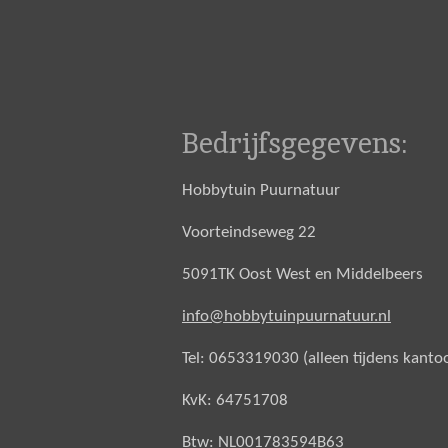
Bedrijfsgegevens:
Hobbytuin Puurnatuur
Voorteindseweg 22
5091TK Oost West en Middelbeers
info@hobbytuinpuurnatuur.nl
Tel: 0653319030 (alleen tijdens kanto
KvK: 64751708
Btw: NL001783594B63