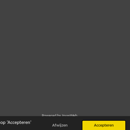
Powered by
JouwWeb
op ‘Accepteren’
Afwijzen
Accepteren