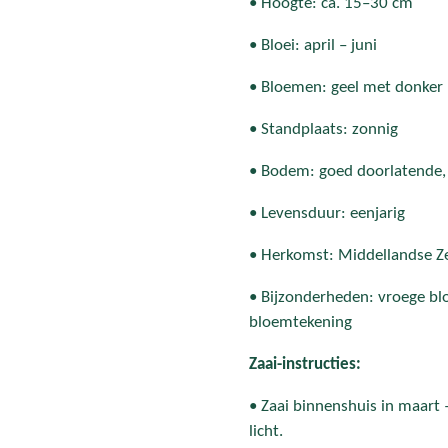
• Hoogte: ca. 15–30 cm
• Bloei: april – juni
• Bloemen: geel met donker 
• Standplaats: zonnig
• Bodem: goed doorlatende, l
• Levensduur: eenjarig
• Herkomst: Middellandse Z
• Bijzonderheden: vroege bl
bloemtekening
Zaai-instructies:
• Zaai binnenshuis in maart 
licht.