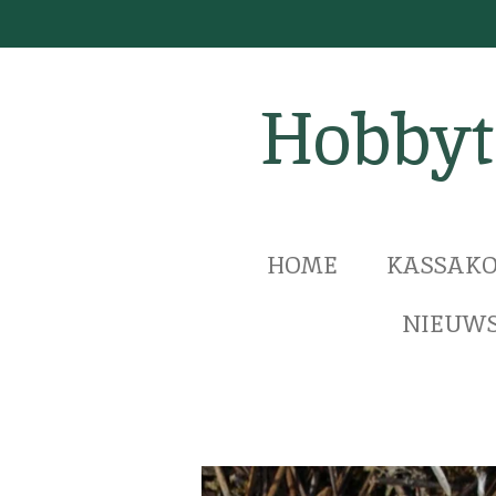
Ga
direct
naar
Hobbyt
de
hoofdinhoud
HOME
KASSAKO
NIEUWS