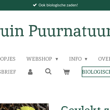
Ook biologische zaden!
uin Puurnatuu
OPJES
WEBSHOP
INFO
OVE
BRIEF
BIOLOGISC