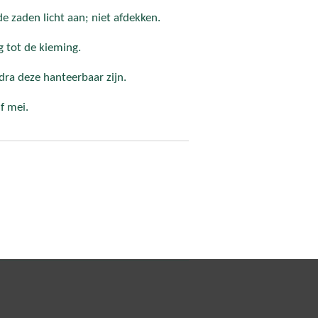
e zaden licht aan; niet afdekken.
g tot de kieming.
dra deze hanteerbaar zijn.
lf mei.