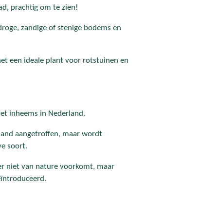
ad, prachtig om te zien!
 droge, zandige of stenige bodems en
het een ideale plant voor rotstuinen en
iet inheems in Nederland.
land aangetroffen, maar wordt
e soort.
ier niet van nature voorkomt, maar
eïntroduceerd.