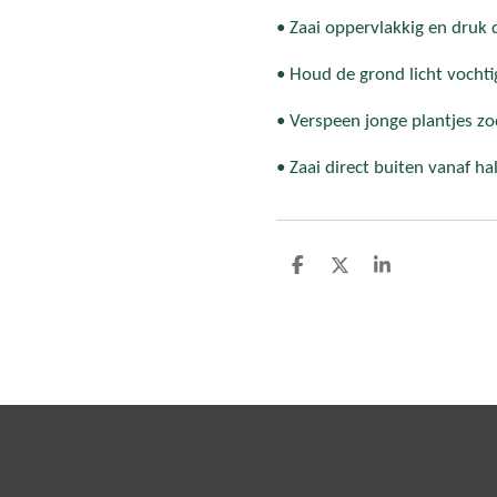
• Zaai oppervlakkig en druk d
• Houd de grond licht vochti
• Verspeen jonge plantjes zo
• Zaai direct buiten vanaf ha
D
D
S
e
e
h
l
e
a
e
l
r
n
e