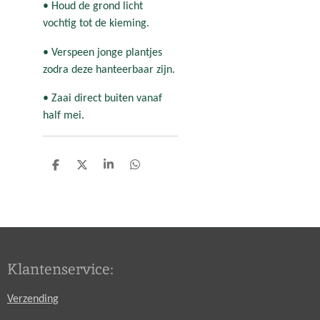
• Houd de grond licht
vochtig tot de kieming.
• Verspeen jonge plantjes
zodra deze hanteerbaar zijn.
• Zaai direct buiten vanaf
half mei.
D
D
S
D
e
e
h
e
l
e
a
l
e
l
r
e
n
e
n
Klantenservice:
Verzending