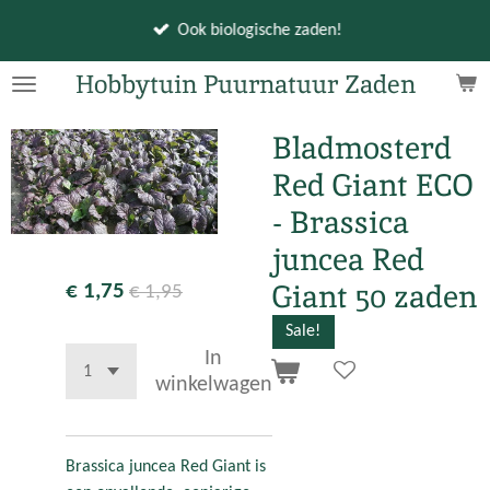
Ga
Ook biologische zaden!
direct
naar
Hobbytuin Puurnatuur Zaden
de
hoofdinhoud
Bladmosterd
Red Giant ECO
- Brassica
juncea Red
Giant 50 zaden
€ 1,75
€ 1,95
Sale!
In
winkelwagen
Brassica juncea Red Giant is