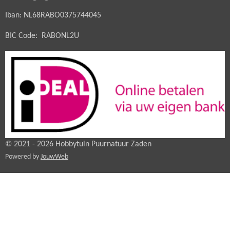
Iban: NL68RABO0375744045
BIC Code: RABONL2U
© 2021 - 2026 Hobbytuin Puurnatuur Zaden
Powered by
JouwWeb