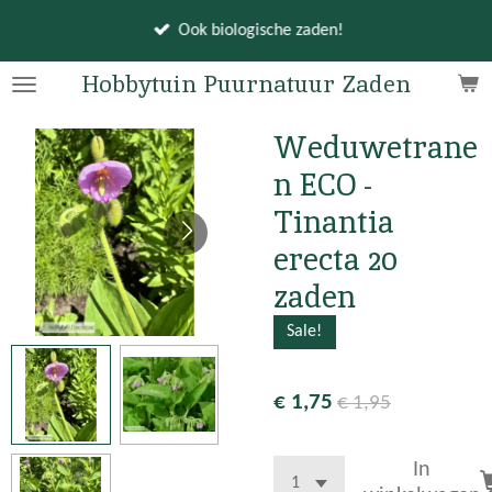
Ga
Ook biologische zaden!
direct
naar
Hobbytuin Puurnatuur Zaden
de
hoofdinhoud
Weduwetrane
n ECO -
Tinantia
erecta 20
zaden
Sale!
€ 1,75
€ 1,95
In