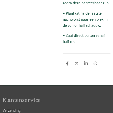
zodra deze hanteerbaar zijn.
• Plant uit na de laatste
nachtvorst naar een plek in
de zon of half schaduw.
• Zaai direct buiten vanaf
half mei.
D
D
S
D
e
e
h
e
l
e
a
l
e
l
r
e
n
e
n
Klantenservice:
Verzending