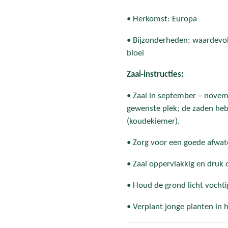
• Herkomst: Europa
• Bijzonderheden: waardevol 
bloei
Zaai-instructies:
• Zaai in september – novemb
gewenste plek; de zaden he
(koudekiemer).
• Zorg voor een goede afwat
• Zaai oppervlakkig en druk d
• Houd de grond licht vochti
• Verplant jonge planten in h