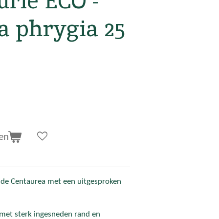
urie ECO -
a phrygia 25
en
ende Centaurea met een uitgesproken
met sterk ingesneden rand en