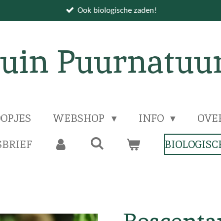
Ook biologische zaden!
uin Puurnatuu
OPJES
WEBSHOP
INFO
OVE
BRIEF
BIOLOGISC