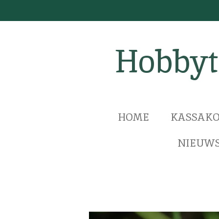
Ga
direct
naar
Hobbyt
de
hoofdinhoud
HOME
KASSAKO
NIEUWS