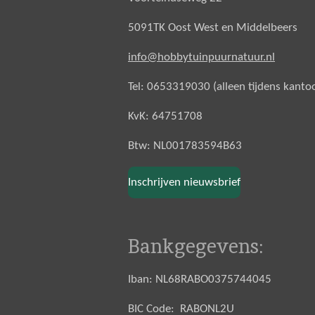
5091TK Oost West en Middelbeers
info@hobbytuinpuurnatuur.nl
Tel: 0653319030 (alleen tijdens kanto
KvK: 64751708
Btw: NL001783594B63
Inschrijven nieuwsbrief
Bankgegevens:
Iban: NL68RABO0375744045
BIC Code: RABONL2U