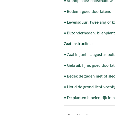
• Standplaats: halfschaduw
• Bodem: goed doorlatend, h
• Levensduur: tweejarig of k
• Bijzonderheden: bijenplant
Zaai-instructies:
• Zaai in juni – augustus bui
• Gebruik fijne, goed doorla
• Bedek de zaden niet of slech
• Houd de grond licht vocht
• De planten bloeien rijk in 