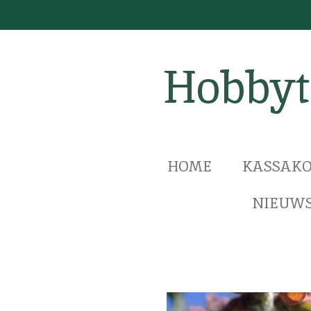
Ga
direct
naar
Hobbyt
de
hoofdinhoud
HOME
KASSAKO
NIEUWS