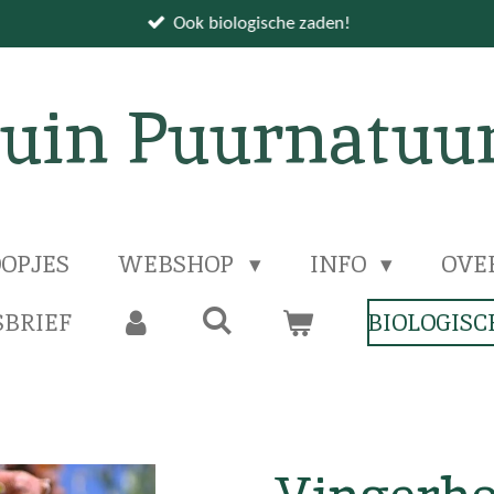
Ook biologische zaden!
uin Puurnatuu
OPJES
WEBSHOP
INFO
OVE
BRIEF
BIOLOGISC