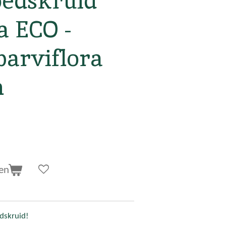
edskruid
a ECO -
 parviflora
n
en
dskruid!