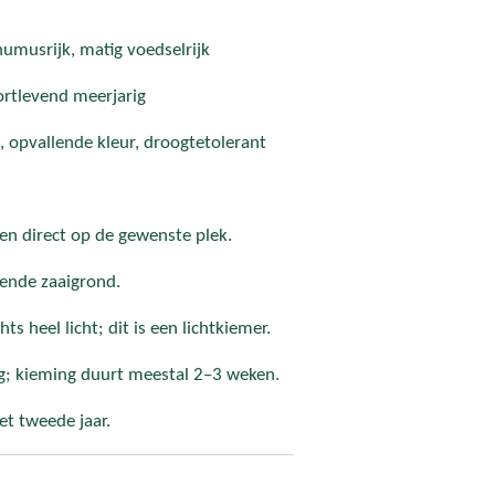
umusrijk, matig voedselrijk
ortlevend meerjarig
, opvallende kleur, droogtetolerant
ten direct op de gewenste plek.
tende zaaigrond.
ts heel licht; dit is een lichtkiemer.
ig; kieming duurt meestal 2–3 weken.
het tweede jaar.