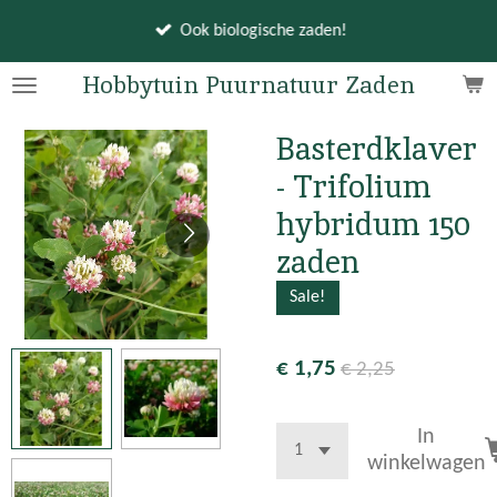
Ga
Ook biologische zaden!
direct
naar
Hobbytuin Puurnatuur Zaden
de
hoofdinhoud
Basterdklaver
- Trifolium
hybridum 150
zaden
Sale!
€ 1,75
€ 2,25
In
winkelwagen