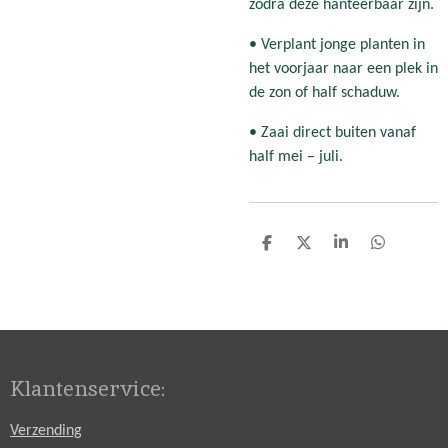
zodra deze hanteerbaar zijn.
• Verplant jonge planten in
het voorjaar naar een plek in
de zon of half schaduw.
• Zaai direct buiten vanaf
half mei – juli.
D
D
S
D
e
e
h
e
l
e
a
l
e
l
r
e
n
e
n
Klantenservice:
Verzending