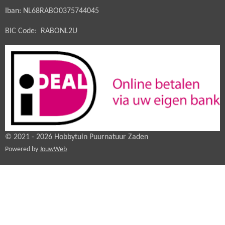
Iban: NL68RABO0375744045
BIC Code: RABONL2U
© 2021 - 2026 Hobbytuin Puurnatuur Zaden
Powered by
JouwWeb