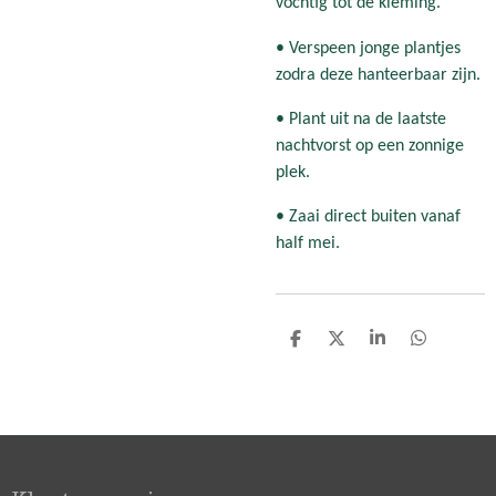
vochtig tot de kieming.
• Verspeen jonge plantjes
zodra deze hanteerbaar zijn.
• Plant uit na de laatste
nachtvorst op een zonnige
plek.
• Zaai direct buiten vanaf
half mei.
D
D
S
D
e
e
h
e
l
e
a
l
e
l
r
e
n
e
n