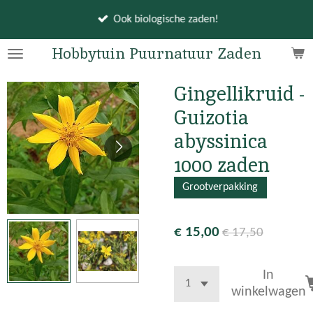
Ga
Ook biologische zaden!
direct
naar
Hobbytuin Puurnatuur Zaden
de
hoofdinhoud
Gingellikruid -
Guizotia
abyssinica
1000 zaden
Grootverpakking
€ 15,00
€ 17,50
In
winkelwagen