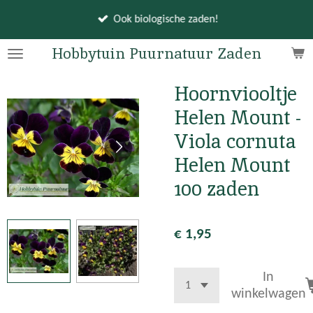
Ga
Ook biologische zaden!
direct
naar
Hobbytuin Puurnatuur Zaden
de
hoofdinhoud
Hoornviooltje
Helen Mount -
Viola cornuta
Helen Mount
100 zaden
€ 1,95
In
winkelwagen