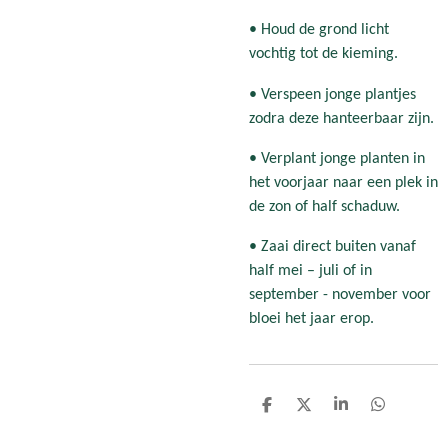
• Houd de grond licht
vochtig tot de kieming.
• Verspeen jonge plantjes
zodra deze hanteerbaar zijn.
• Verplant jonge planten in
het voorjaar naar een plek in
de zon of half schaduw.
• Zaai direct buiten vanaf
half mei – juli of in
september - november voor
bloei het jaar erop.
D
D
S
D
e
e
h
e
l
e
a
l