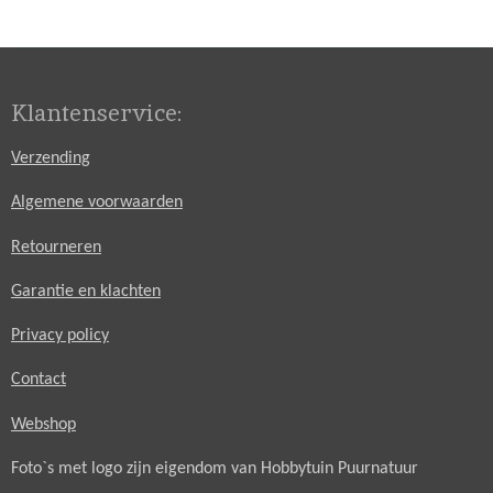
e
l
r
e
n
e
n
Klantenservice:
Verzending
Algemene voorwaarden
Retourneren
Garantie en klachten
Privacy policy
Contact
Webshop
Foto`s met logo zijn eigendom van Hobbytuin Puurnatuur