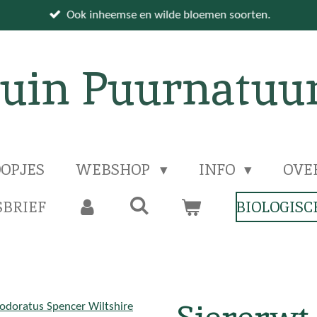
Ook inheemse en wilde bloemen soorten.
uin Puurnatuu
OPJES
WEBSHOP
INFO
OVE
BRIEF
BIOLOGISC