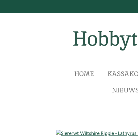
Ga
direct
naar
Hobbyt
de
hoofdinhoud
HOME
KASSAKO
NIEUWS