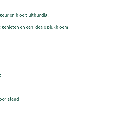
eur en bloeit uitbundig.
t genieten en een ideale plukbloem!
t
oorlatend