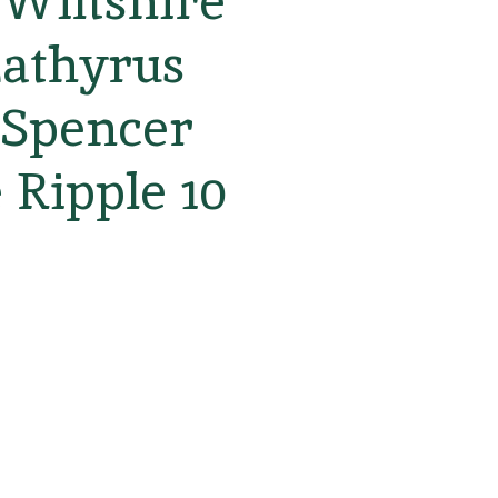
 Wiltshire
Lathyrus
 Spencer
 Ripple 10