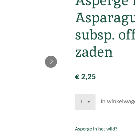
Asperge 
Asparagus
subsp. off
zaden
€ 2,25
In winkelwag
Asperge in het wild?