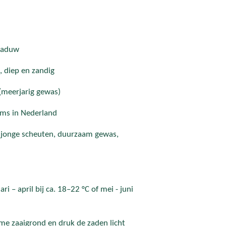
chaduw
 diep en zandig
(meerjarig gewas)
ms in Nederland
 jonge scheuten, duurzaam gewas,
ri – april bij ca. 18–22 °C of mei - juni
me zaaigrond en druk de zaden licht