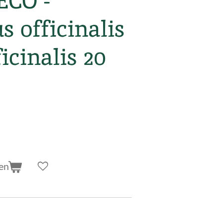
ECO -
 officinalis
icinalis 20
en