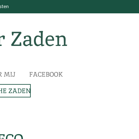
osten
r Zaden
R MIJ
FACEBOOK
HE ZADEN