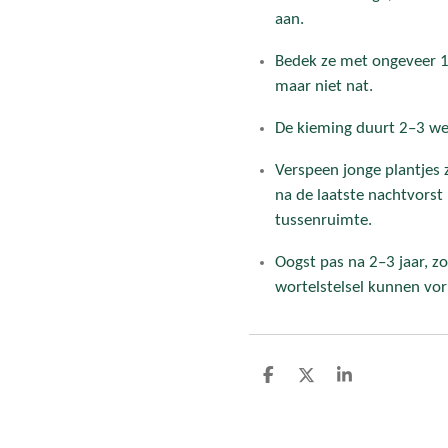
aan.
Bedek ze met ongeveer 1
maar niet nat.
De kieming duurt 2–3 we
Verspeen jonge plantjes 
na de laatste nachtvorst
tussenruimte.
Oogst pas na 2–3 jaar, zo
wortelstelsel kunnen vo
D
D
S
e
e
h
l
e
a
e
l
r