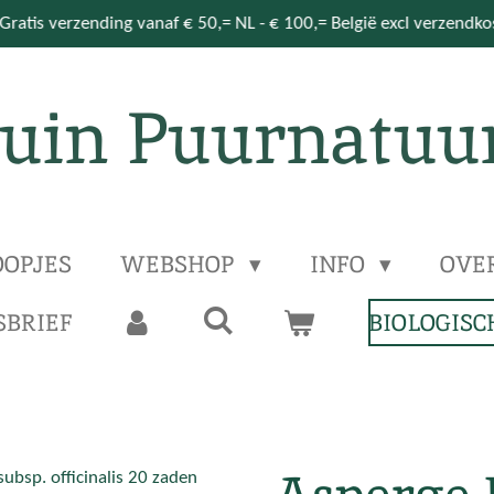
Gratis verzending vanaf € 50,= NL - € 100,= België excl verzendk
uin Puurnatuu
OPJES
WEBSHOP
INFO
OVE
BRIEF
BIOLOGISC