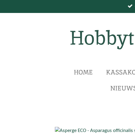
Ga
direct
naar
Hobbyt
de
hoofdinhoud
HOME
KASSAKO
NIEUWS