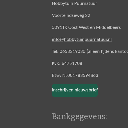
Hobbytuin Puurnatuur
Voorteindseweg 22
5091TK Oost West en Middelbeers
info@hobbytuinpuurnatuur.nl
Tel: 0653319030 (alleen tijdens kanto
KvK: 64751708
Btw: NL001783594B63
Inschrijven nieuwsbrief
Bankgegevens: