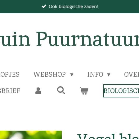
Ook biologische zaden!
uin Puurnatuu
OPJES
WEBSHOP
INFO
OVE
BRIEF
BIOLOGISC