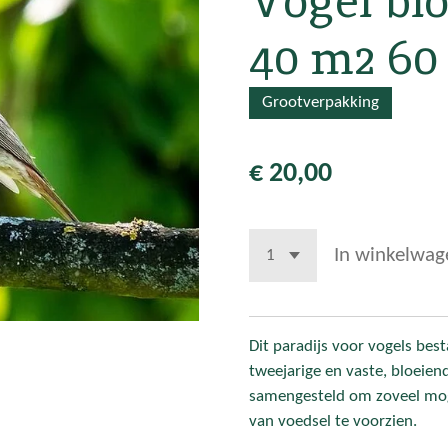
Vogel b
40 m2 60
Grootverpakking
€ 20,00
In winkelwag
Dit paradijs voor vogels bes
tweejarige en vaste, bloeien
samengesteld om zoveel mogel
van voedsel te voorzien.