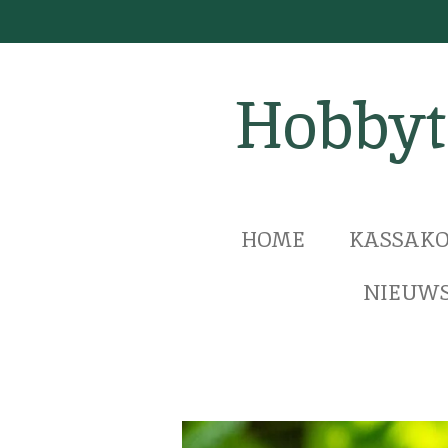
Ga
direct
naar
Hobbyt
de
hoofdinhoud
HOME
KASSAKO
NIEUWS