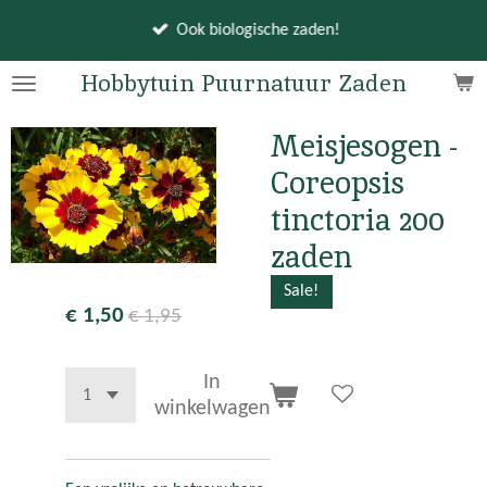
Ga
Ook biologische zaden!
direct
naar
Hobbytuin Puurnatuur Zaden
de
hoofdinhoud
Meisjesogen -
Coreopsis
tinctoria 200
zaden
Sale!
€ 1,50
€ 1,95
In
winkelwagen