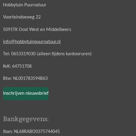
Hobbytuin Puurnatuur
Voorteindseweg 22
5091TK Oost West en Middelbeers
info@hobbytuinpuurnatuur.nl
Tel: 0653319030 (alleen tijdens kantooruren)
KvK: 64751708
Btw: NL001783594B63
Inschrijven nieuwsbrief
Bankgegevens:
Iban: NL68RABO0375744045