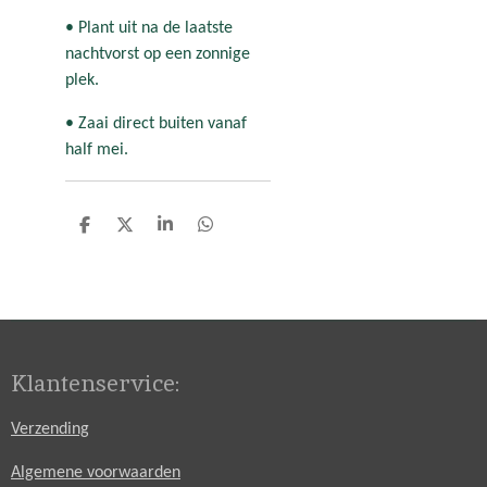
• Plant uit na de laatste
nachtvorst op een zonnige
plek.
• Zaai direct buiten vanaf
half mei.
D
D
S
D
e
e
h
e
l
e
a
l
e
l
r
e
n
e
n
Klantenservice:
Verzending
Algemene voorwaarden