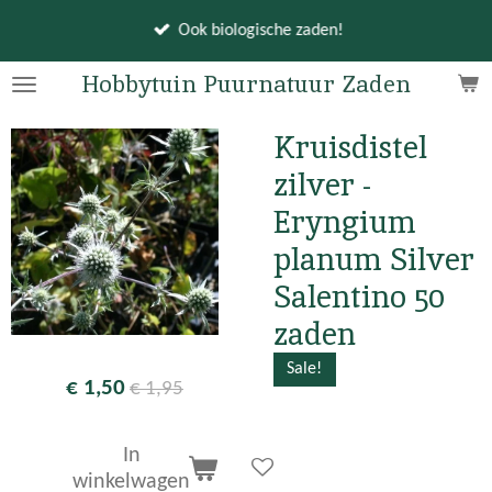
Ga
Ook biologische zaden!
direct
naar
Hobbytuin Puurnatuur Zaden
de
hoofdinhoud
Kruisdistel
zilver -
Eryngium
planum Silver
Salentino 50
zaden
Sale!
€ 1,50
€ 1,95
In
winkelwagen