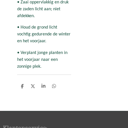
• Zaai oppervlakkig en druk
de zaden licht aan; niet
afdekken.
• Houd de grond licht
vochtig gedurende de winter
en het voorjaar.
• Verplant jonge planten in
het voorjaar naar een
zonnige plek.
D
D
S
D
e
e
h
e
l
e
a
l
e
l
r
e
n
e
n
Klantenservice: