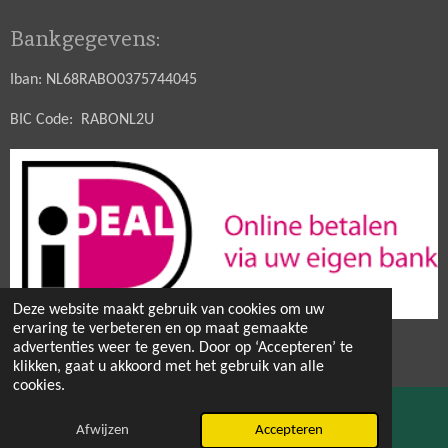
Bankgegevens:
Iban: NL68RABO0375744045
BIC Code: RABONL2U
Deze website maakt gebruik van cookies om uw
ervaring te verbeteren en op maat gemaakte
© 2021 - 2026 Hobbytuin Puurnatuur Zaden
advertenties weer te geven. Door op ‘Accepteren’ te
Powered by
JouwWeb
klikken, gaat u akkoord met het gebruik van alle
cookies.
Afwijzen
Accepteren
E-mailadres
Facebook