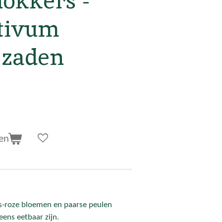
okkers -
tivum
 zaden
en
rs-roze bloemen en paarse peulen
ens eetbaar zijn.