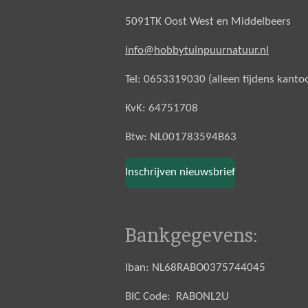
5091TK Oost West en Middelbeers
info@hobbytuinpuurnatuur.nl
Tel: 0653319030 (alleen tijdens kanto
KvK: 64751708
Btw: NL001783594B63
Inschrijven nieuwsbrief
Bankgegevens:
Iban: NL68RABO0375744045
BIC Code: RABONL2U