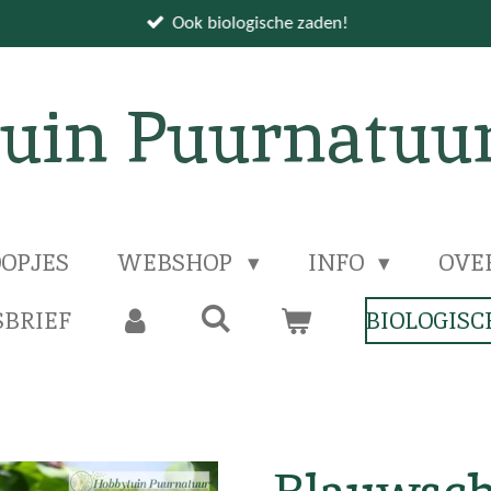
Ook biologische zaden!
uin Puurnatuu
OPJES
WEBSHOP
INFO
OVE
BRIEF
BIOLOGISC