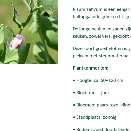
Pisum sativum is een eenjar
halfopgaande groei en frisgr
De jonge peulen en zaden zij
keuken, zowel vers, gekookt 
Deze soort groeit vlot en is
plekken met steunmateriaal.
Plantkenmerken:
• Hoogte: ca. 60–120 cm
• Bloei: mei – juni
• Bloemen: paars-roze, vlin
• Standplaats: zonnig
• Bodem: goed doorlatende