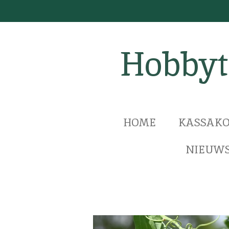
Ga
direct
naar
Hobbyt
de
hoofdinhoud
HOME
KASSAKO
NIEUWS