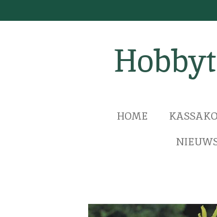
Ga
direct
naar
Hobbyt
de
hoofdinhoud
HOME
KASSAKO
NIEUWS