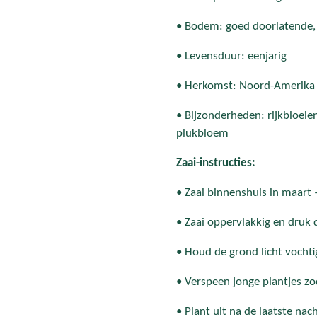
• Bodem: goed doorlatende, 
• Levensduur: eenjarig
• Herkomst: Noord-Amerika
• Bijzonderheden: rijkbloeien
plukbloem
Zaai-instructies:
• Zaai binnenshuis in maart –
• Zaai oppervlakkig en druk d
• Houd de grond licht vochti
• Verspeen jonge plantjes zo
• Plant uit na de laatste nac