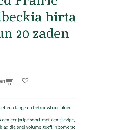
d Prairie
beckia hirta
un 20 zaden
en
et een lange en betrouwbare bloei!
s een eenjarige soort met een stevige,
blad die snel volume geeft in zomerse