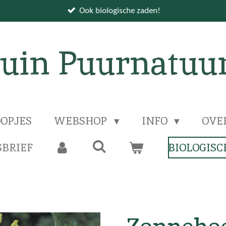
Ook biologische zaden!
uin Puurnatuu
OPJES
WEBSHOP
INFO
OVE
BRIEF
BIOLOGISC