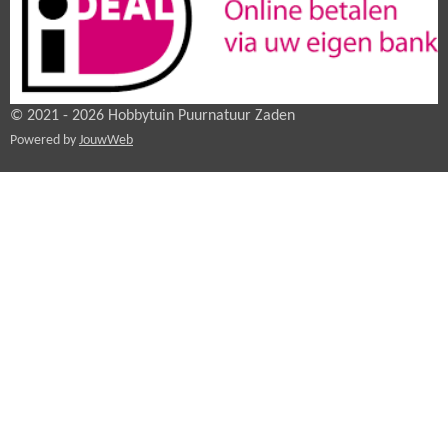
© 2021 - 2026 Hobbytuin Puurnatuur Zaden
Powered by
JouwWeb