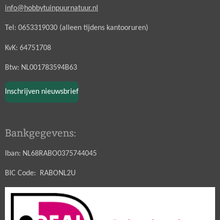
info@hobbytuinpuurnatuur.nl
Tel: 0653319030 (alleen tijdens kantooruren)
KvK: 64751708
Btw: NL001783594B63
Inschrijven nieuwsbrief
Bankgegevens:
Iban: NL68RABO0375744045
BIC Code: RABONL2U