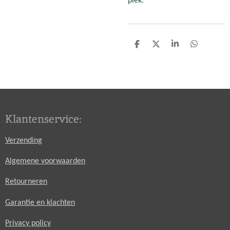
plek.
D
D
S
D
e
e
h
e
l
e
a
l
e
l
r
e
n
e
n
Klantenservice:
Verzending
Algemene voorwaarden
Retourneren
Garantie en klachten
Privacy policy