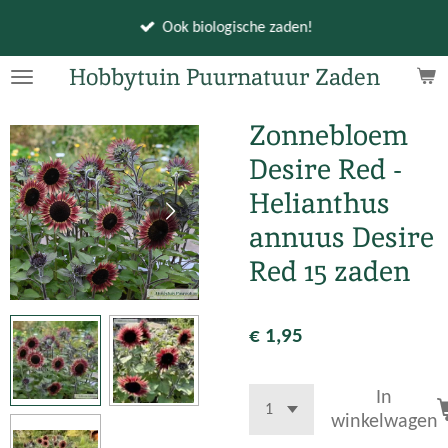
Ga
Ook biologische zaden!
direct
naar
Hobbytuin Puurnatuur Zaden
de
hoofdinhoud
Zonnebloem
Desire Red -
Helianthus
annuus Desire
Red 15 zaden
€ 1,95
In
winkelwagen