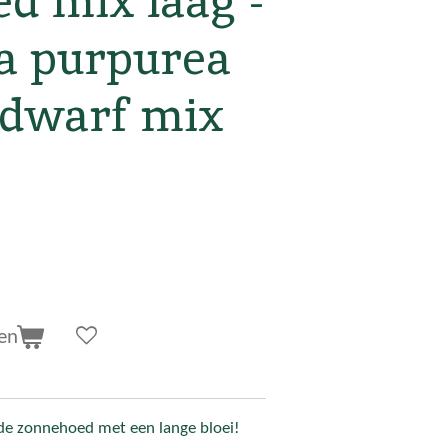
d mix laag -
a purpurea
 dwarf mix
en
de zonnehoed met een lange bloei!