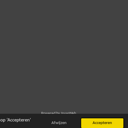
Powered by
JouwWeb
op ‘Accepteren’
Afwijzen
Accepteren