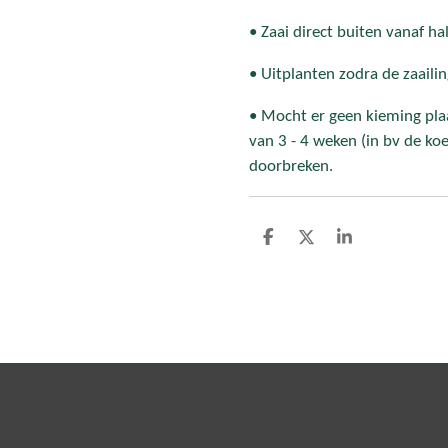
• Zaai direct buiten vanaf half
• Uitplanten zodra de zaailin
• Mocht er geen kieming pl
van 3 - 4 weken (in bv de ko
doorbreken.
D
D
S
e
e
h
l
e
a
e
l
r
n
e