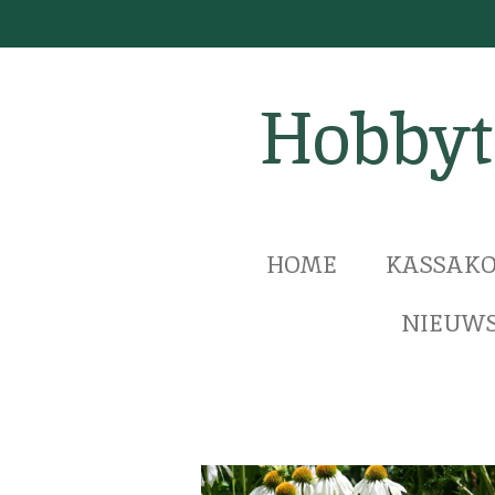
Ga
direct
naar
Hobbyt
de
hoofdinhoud
HOME
KASSAKO
NIEUWS