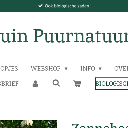
Ook biologische zaden!
uin Puurnatuu
OPJES
WEBSHOP
INFO
OVE
BRIEF
BIOLOGISC