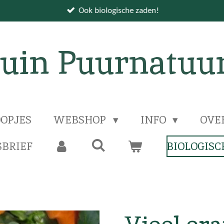
Ook biologische zaden!
uin Puurnatuu
OPJES
WEBSHOP
INFO
OVE
BRIEF
BIOLOGISC