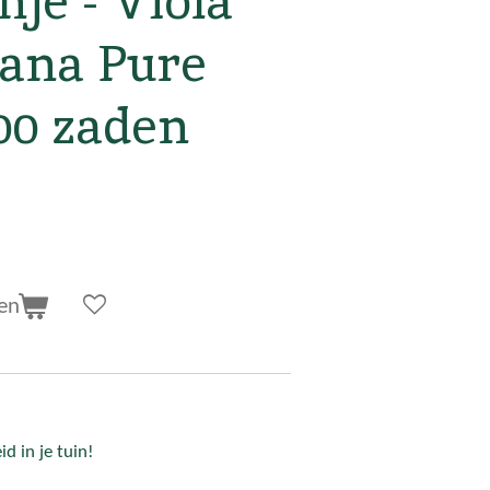
nje - Viola
iana Pure
00 zaden
en
d in je tuin!