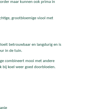
border maar kunnen ook prima in
chtige, grootbloemige viool met
!
bloeit betrouwbaar en langdurig en is
ur in de tuin.
ange combineert mooi met andere
ok bij koel weer goed doorbloeien.
anje