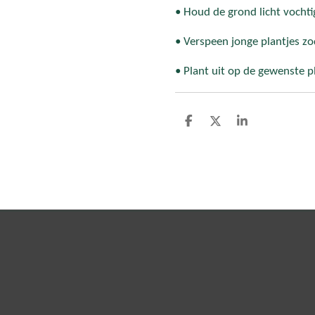
• Houd de grond licht vochti
• Verspeen jonge plantjes zo
• Plant uit op de gewenste p
D
D
S
e
e
h
l
e
a
e
l
r
n
e