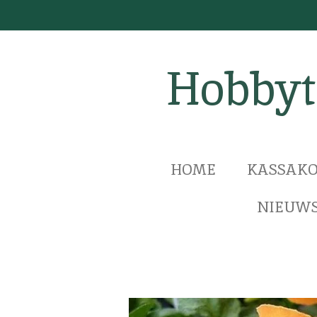
Ga
direct
naar
Hobbyt
de
hoofdinhoud
HOME
KASSAKO
NIEUWS