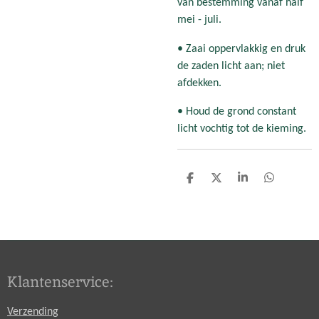
van bestemming vanaf half
mei - juli.
• Zaai oppervlakkig en druk
de zaden licht aan; niet
afdekken.
• Houd de grond constant
licht vochtig tot de kieming.
D
D
S
D
e
e
h
e
l
e
a
l
e
l
r
e
n
e
n
Klantenservice:
Verzending