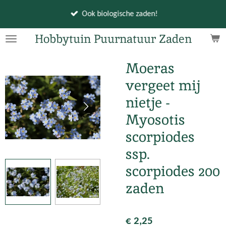
Ga
Ook biologische zaden!
direct
naar
Hobbytuin Puurnatuur Zaden
de
hoofdinhoud
Moeras
vergeet mij
nietje -
Myosotis
scorpiodes
ssp.
scorpiodes 200
zaden
€ 2,25