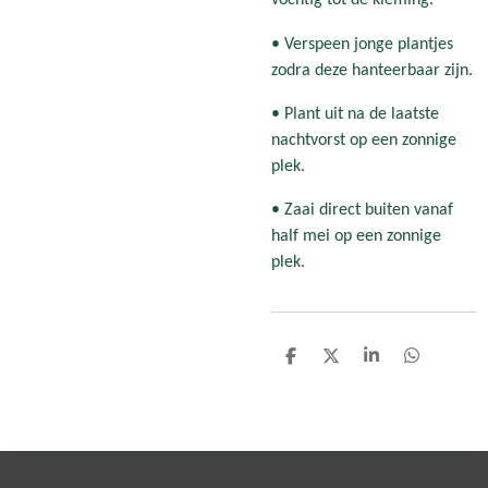
vochtig tot de kieming.
• Verspeen jonge plantjes
zodra deze hanteerbaar zijn.
• Plant uit na de laatste
nachtvorst op een zonnige
plek.
• Zaai direct buiten vanaf
half mei op een zonnige
plek.
D
D
S
D
e
e
h
e
l
e
a
l
e
l
r
e
n
e
n