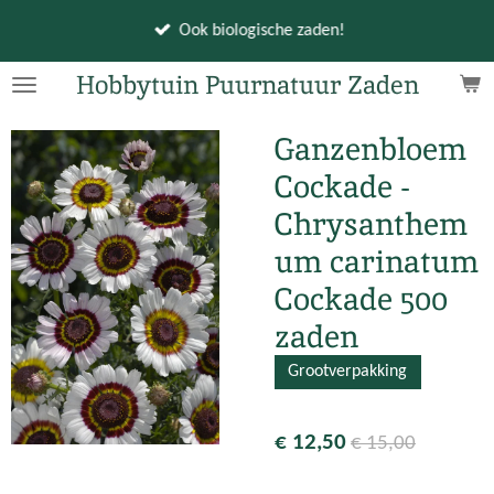
Ga
Ook biologische zaden!
direct
naar
Hobbytuin Puurnatuur Zaden
de
hoofdinhoud
Ganzenbloem
Cockade -
Chrysanthem
um carinatum
Cockade 500
zaden
Grootverpakking
€ 12,50
€ 15,00