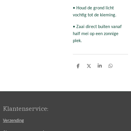
• Houd de grond licht
vochtig tot de kieming.
• Zaai direct buiten vanaf
half mei op een zonnige
plek.
D
D
S
D
e
e
h
e
l
e
a
l
e
l
r
e
n
e
n
Klantenservice:
Verzending