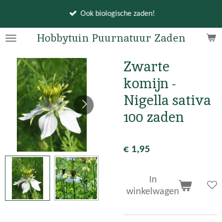
Ga
Ook biologische zaden!
direct
naar
Hobbytuin Puurnatuur Zaden
de
hoofdinhoud
Zwarte
komijn -
Nigella sativa
100 zaden
€ 1,95
In
winkelwagen