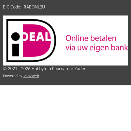
BIC Code: RABONL2U
© 2021 - 2026 Hobbytuin Puurnatuur Zaden
Powered by
JouwWeb