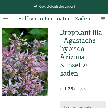
Ga
Ook biologische zaden!
direct
naar
Hobbytuin Puurnatuur Zaden
de
hoofdinhoud
Dropplant lila
- Agastache
hybrida
Arizona
Sunset 25
zaden
€ 1,75
€ 1,95
Laat het me weten