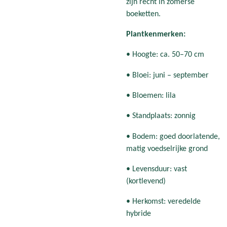
zijn recht in zomerse
boeketten.
Plantkenmerken:
• Hoogte: ca. 50–70 cm
• Bloei: juni – september
• Bloemen: lila
• Standplaats: zonnig
• Bodem: goed doorlatende,
matig voedselrijke grond
• Levensduur: vast
(kortlevend)
• Herkomst: veredelde
hybride