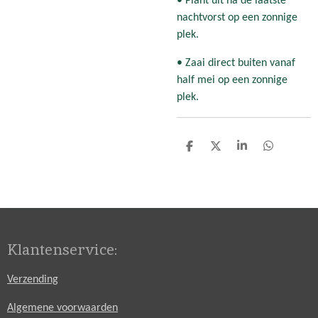
• Plant uit na de laatste
nachtvorst op een zonnige
plek.
• Zaai direct buiten vanaf
half mei op een zonnige
plek.
D
D
S
D
e
e
h
e
l
e
a
l
e
l
r
e
n
e
n
Klantenservice:
Verzending
Algemene voorwaarden