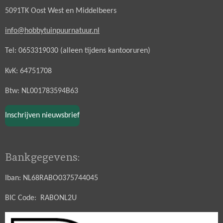
5091TK Oost West en Middelbeers
info@hobbytuinpuurnatuur.nl
Tel: 0653319030 (alleen tijdens kantooruren)
KvK: 64751708
Btw: NL001783594B63
Inschrijven nieuwsbrief
Bankgegevens:
Iban: NL68RABO0375744045
BIC Code: RABONL2U