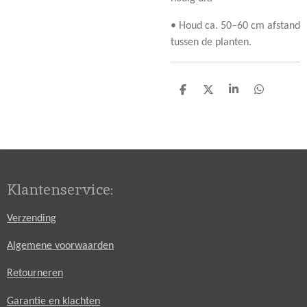
• Houd ca. 50–60 cm afstand
tussen de planten.
D
D
S
D
e
e
h
e
l
e
a
l
e
l
r
e
n
e
n
Klantenservice:
Verzending
Algemene voorwaarden
Retourneren
Garantie en klachten