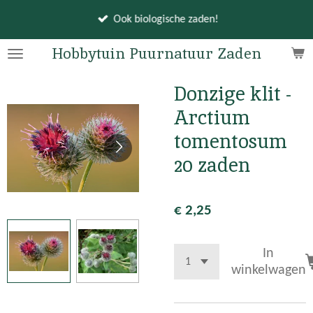
Ga
Ook biologische zaden!
direct
naar
Hobbytuin Puurnatuur Zaden
de
hoofdinhoud
Donzige klit -
Arctium
tomentosum
20 zaden
€ 2,25
In
winkelwagen