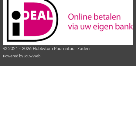
© 2021 - 2026 Hobbytuin Puurnatuur Zaden
Powered by
JouwWeb