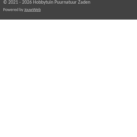
© 2021 - 2026 Hobbytuin Puurnatuur Zaden
Powered by
JouwWeb