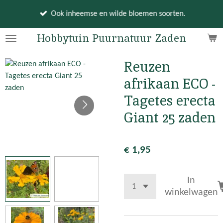
Ga
Ook inheemse en wilde bloemen soorten.
direct
naar
Hobbytuin Puurnatuur Zaden
de
hoofdinhoud
Reuzen
afrikaan ECO -
Tagetes erecta
Giant 25 zaden
€ 1,95
In
winkelwagen