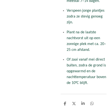
meestal 7–14 dagen.
Verspeen jonge plantjes
zodra ze stevig genoeg
zijn.
Plant na de laatste
nachtvorst uit op een
zonnige plek met ca. 20–
25 cm afstand.
Of zaai vanaf mei direct
buiten, zodra de grond is
opgewarmd en de
nachttemperatuur boven
de 10°C blijft.
D
D
S
D