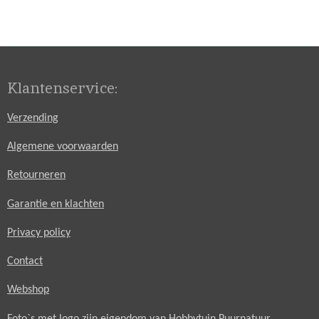
e
e
h
e
l
e
a
l
e
l
r
e
n
e
n
Klantenservice:
Verzending
Algemene voorwaarden
Retourneren
Garantie en klachten
Privacy policy
Contact
Webshop
Foto`s met logo zijn eigendom van Hobbytuin Puurnatuur