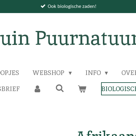
Ook biologische zaden!
uin Puurnatuu
OPJES
WEBSHOP
INFO
OVE
BRIEF
BIOLOGISC