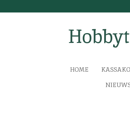
Ga
direct
naar
Hobbyt
de
hoofdinhoud
HOME
KASSAKO
NIEUWS