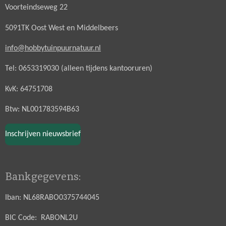
Voorteindseweg 22
5091TK Oost West en Middelbeers
info@hobbytuinpuurnatuur.nl
Tel: 0653319030 (alleen tijdens kantooruren)
KvK: 64751708
Btw: NL001783594B63
Inschrijven nieuwsbrief
Bankgegevens:
Iban: NL68RABO0375744045
BIC Code: RABONL2U