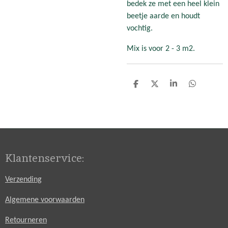
bedek ze met een heel klein
beetje aarde en houdt
vochtig.
Mix is voor 2 - 3 m2.
D
D
S
D
e
e
h
e
l
e
a
l
e
l
r
e
n
e
n
Klantenservice:
Verzending
Algemene voorwaarden
Retourneren