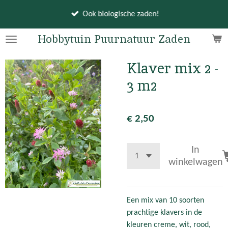
Ga
Ook biologische zaden!
direct
naar
Hobbytuin Puurnatuur Zaden
de
hoofdinhoud
Klaver mix 2 -
3 m2
€ 2,50
In
winkelwagen
Een mix van 10 soorten
prachtige klavers in de
kleuren creme, wit, rood,