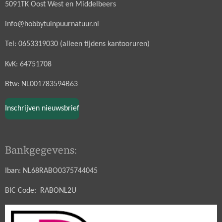
5091TK Oost West en Middelbeers
info@hobbytuinpuurnatuur.nl
Tel: 0653319030 (alleen tijdens kantooruren)
KvK: 64751708
Btw: NL001783594B63
Inschrijven nieuwsbrief
Bankgegevens:
Iban: NL68RABO0375744045
BIC Code: RABONL2U