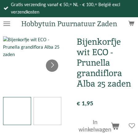
Gratis verzending vanaf € 50,= NL - € 100,= België excl
Ga
verzendkosten
direct
naar
Hobbytuin Puurnatuur Zaden
de
hoofdinhoud
Bijenkorfje
wit ECO -
Prunella
grandiflora
Alba 25 zaden
€ 1,95
In
winkelwagen