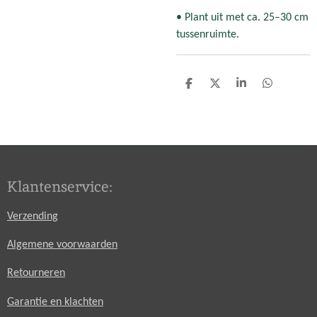
• Plant uit met ca. 25–30 cm
tussenruimte.
D
D
S
D
e
e
h
e
l
e
a
l
e
l
r
e
n
e
n
Klantenservice:
Verzending
Algemene voorwaarden
Retourneren
Garantie en klachten