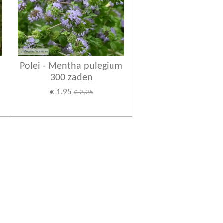
Polei - Mentha pulegium
300 zaden
€ 1,95
€ 2,25