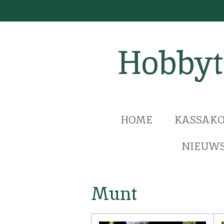
Ga
direct
naar
Hobbyt
de
hoofdinhoud
HOME
KASSAKO
NIEUWS
Munt