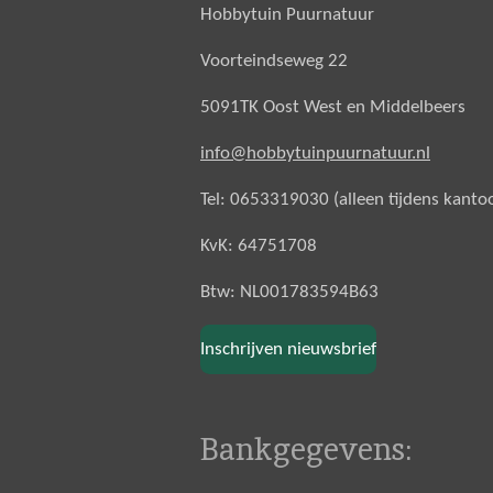
Hobbytuin Puurnatuur
Voorteindseweg 22
5091TK Oost West en Middelbeers
info@hobbytuinpuurnatuur.nl
Tel: 0653319030 (alleen tijdens kanto
KvK: 64751708
Btw: NL001783594B63
Inschrijven nieuwsbrief
Bankgegevens: