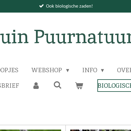
Ook biologische zaden!
uin Puurnatuu
OPJES
WEBSHOP
INFO
OVE
BRIEF
BIOLOGISC