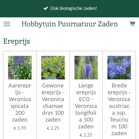
Ga
Ook biologische zaden!
direct
naar
Hobbytuin Puurnatuur Zaden
de
hoofdinhoud
Ereprijs
Aarerepr
Gewone
Lange
Brede
ijs -
ereprijs -
ereprijs
ereprijs -
Veronica
Veronica
ECO -
Veronica
spicata
chamae
Veronica
austriac
200
drys 100
longifoli
a ssp.
zaden
zaden
a 500
Teucriu
zaden
m 100
€ 1,95
€ 2,25
zaden
€ 2,25