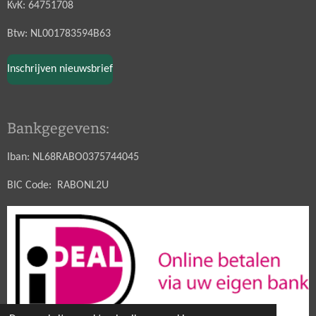
KvK: 64751708
Btw: NL001783594B63
Inschrijven nieuwsbrief
Bankgegevens:
Iban: NL68RABO0375744045
BIC Code: RABONL2U