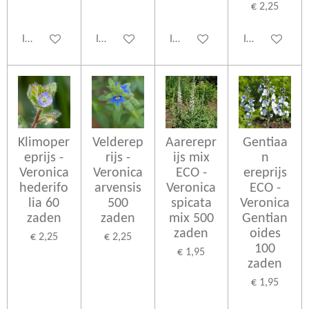
€ 2,25
In winkelwagen
In winkelwagen
In winkelwagen
In winkelwage
Klimoper
Velderep
Aarerepr
Gentiaa
eprijs -
rijs -
ijs mix
n
Veronica
Veronica
ECO -
ereprijs
hederifo
arvensis
Veronica
ECO -
lia 60
500
spicata
Veronica
zaden
zaden
mix 500
Gentian
zaden
oides
€ 2,25
€ 2,25
100
€ 1,95
zaden
€ 1,95