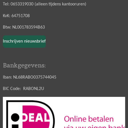
Tel: 0653319030 (alleen tijdens kantooruren)
KvK: 64751708
Btw: NL001783594B63
Inschrijven nieuwsbrief
Bankgegevens:
Iban: NL68RABO0375744045
BIC Code: RABONL2U