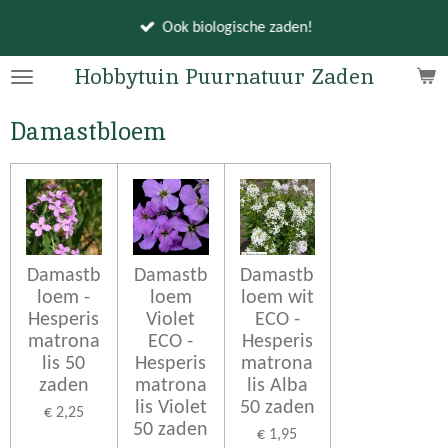
Ga
Ook biologische zaden!
direct
naar
Hobbytuin Puurnatuur Zaden
de
hoofdinhoud
Damastbloem
Damastb
Damastb
Damastb
loem -
loem
loem wit
Hesperis
Violet
ECO -
matrona
ECO -
Hesperis
lis 50
Hesperis
matrona
zaden
matrona
lis Alba
lis Violet
50 zaden
€ 2,25
50 zaden
€ 1,95