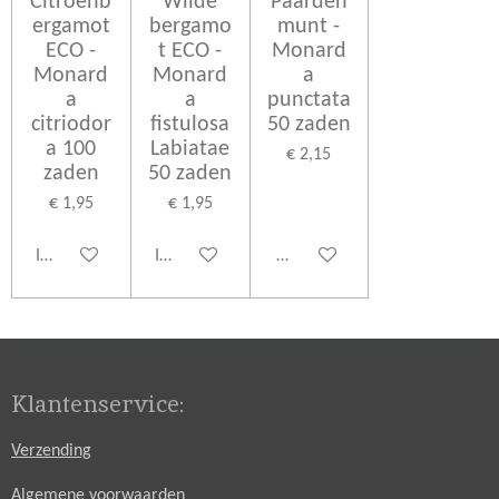
Citroenb
Wilde
Paarden
ergamot
bergamo
munt -
ECO -
t ECO -
Monard
Monard
Monard
a
a
a
punctata
citriodor
fistulosa
50 zaden
a 100
Labiatae
€ 2,15
zaden
50 zaden
€ 1,95
€ 1,95
In winkelwagen
In winkelwagen
Houd mij op de hoogte
Klantenservice:
Verzending
Algemene voorwaarden