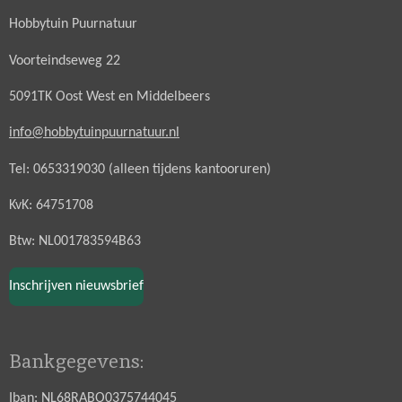
Hobbytuin Puurnatuur
Voorteindseweg 22
5091TK Oost West en Middelbeers
info@hobbytuinpuurnatuur.nl
Tel: 0653319030 (alleen tijdens kantooruren)
KvK: 64751708
Btw: NL001783594B63
Inschrijven nieuwsbrief
Bankgegevens:
Iban: NL68RABO0375744045