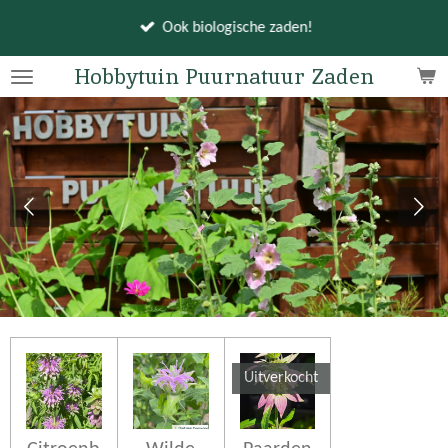
Ga
Ook biologische zaden!
direct
naar
Hobbytuin Puurnatuur Zaden
de
hoofdinhoud
Uitverkocht