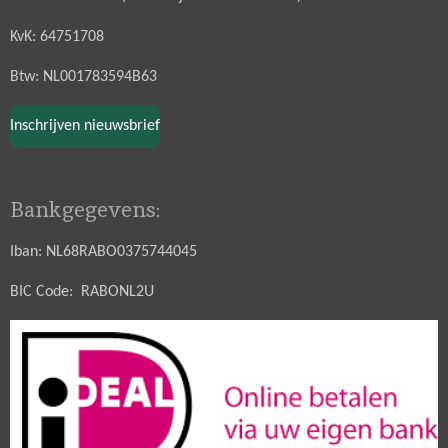
KvK: 64751708
Btw: NL001783594B63
Inschrijven nieuwsbrief
Bankgegevens:
Iban: NL68RABO0375744045
BIC Code: RABONL2U