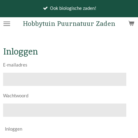
Ga
Ook biologische zaden!
direct
naar
Hobbytuin Puurnatuur Zaden
de
hoofdinhoud
Inloggen
E-mailadres
Wachtwoord
Inloggen