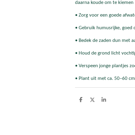
daarna koude om te kiemen 
• Zorg voor een goede afwat
• Gebruik humusrijke, goed 
• Bedek de zaden dun met a
• Houd de grond licht vochtig
• Verspeen jonge plantjes zo
• Plant uit met ca. 50–60 c
D
D
S
e
e
h
l
e
a
e
l
r
n
e