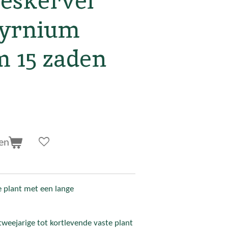
eskervel
myrnium
m 15 zaden
en
 plant met een lange
weejarige tot kortlevende vaste plant