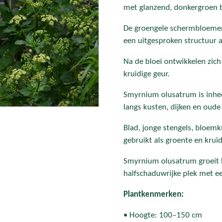
met glanzend, donkergroen b
De groengele schermbloemen 
een uitgesproken structuur a
Na de bloei ontwikkelen zic
kruidige geur.
Smyrnium olusatrum is inhe
langs kusten, dijken en oude
Blad, jonge stengels, bloem
gebruikt als groente en kruid
Smyrnium olusatrum groeit h
halfschaduwrijke plek met 
Plantkenmerken:
• Hoogte: 100–150 cm