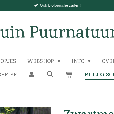
Ook biologische zaden!
uin Puurnatuu
OPJES
WEBSHOP
INFO
OVE
BRIEF
BIOLOGISC