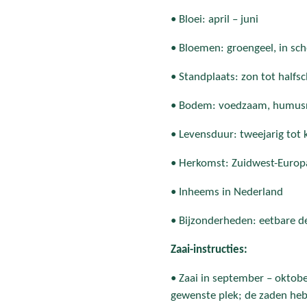
• Bloei: april – juni
• Bloemen: groengeel, in sc
• Standplaats: zon tot half
• Bodem: voedzaam, humusri
• Levensduur: tweejarig tot 
• Herkomst: Zuidwest-Europ
• Inheems in Nederland
• Bijzonderheden: eetbare de
Zaai-instructies:
• Zaai in september – oktober
gewenste plek; de zaden 