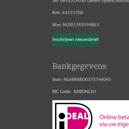
Tel: 0653319030 (alleen tijdens kanto
KvK: 64751708
Btw: NL001783594B63
Inschrijven nieuwsbrief
Bankgegevens:
Iban: NL68RABO0375744045
BIC Code: RABONL2U