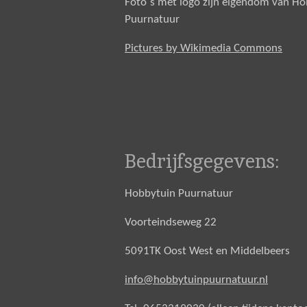
Foto`s met logo zijn eigendom van H
Puurnatuur
Pictures by Wikimedia Commons
Bedrijfsgegevens:
Hobbytuin Puurnatuur
Voorteindseweg 22
5091TK Oost West en Middelbeers
info@hobbytuinpuurnatuur.nl