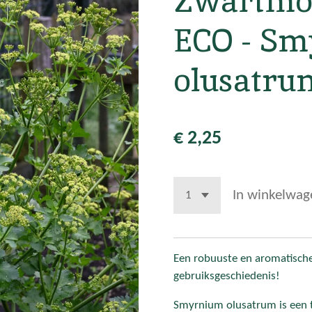
Zwartmo
ECO - S
olusatru
€ 2,25
In winkelwag
Een robuuste en aromatische
gebruiksgeschiedenis!
Smyrnium olusatrum is een t