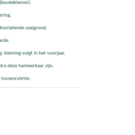
(koudekiemer).
ering.
doorlatende zaaigrond.
arde.
; kieming volgt in het voorjaar.
dra deze hanteerbaar zijn.
m tussenruimte.