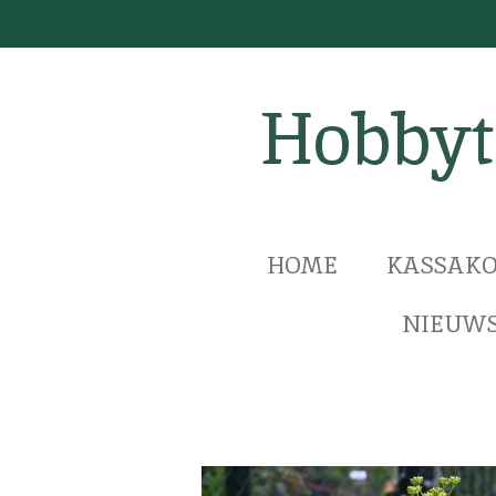
Ga
direct
naar
Hobbyt
de
hoofdinhoud
HOME
KASSAKO
NIEUWS