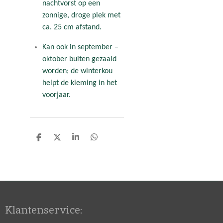
nachtvorst op een
zonnige, droge plek met
ca. 25 cm afstand.
Kan ook in september –
oktober buiten gezaaid
worden; de winterkou
helpt de kieming in het
voorjaar.
D
D
S
D
e
e
h
e
l
e
a
l
e
l
r
e
n
e
n
Klantenservice: