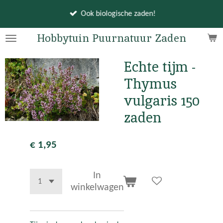
Ga
Ook biologische zaden!
direct
naar
Hobbytuin Puurnatuur Zaden
de
hoofdinhoud
Echte tijm -
Thymus
vulgaris 150
zaden
€ 1,95
In
winkelwagen