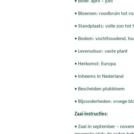
• Bloei: april – juni
• Bloemen: roodbruin tot ro
• Standplaats: volle zon tot
• Bodem: vochthoudend, hum
• Levensduur: vaste plant
• Herkomst: Europa
• Inheems in Nederland
• Bescheiden plukbloem
• Bijzonderheden: vroege bl
Zaai-instructies:
• Zaai in september – novemb