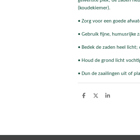
gewenste plek; de zaden
(koudekiemer).
• Zorg voor een goede afwat
• Gebruik fijne, humusrijke 
• Bedek de zaden heel licht; d
• Houd de grond licht vochtig
• Dun de zaailingen uit of p
D
D
S
e
e
h
l
e
a
e
l
r
n
e