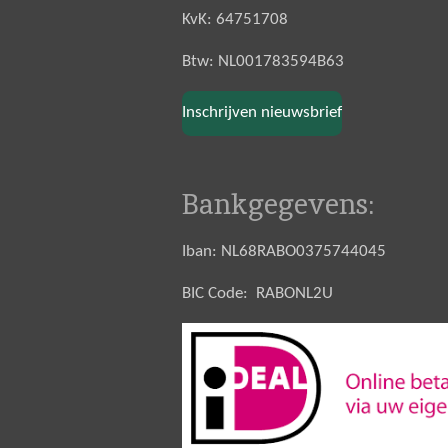
KvK: 64751708
Btw: NL001783594B63
Inschrijven nieuwsbrief
Bankgegevens:
Iban: NL68RABO0375744045
BIC Code: RABONL2U