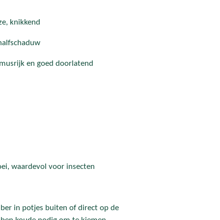
ze, knikkend
 halfschaduw
usrijk en goed doorlatend
oei, waardevol voor insecten
er in potjes buiten of direct op de