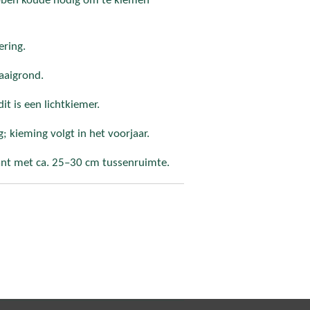
 hebben koude nodig om te kiemen
ering.
zaaigrond.
it is een lichtkiemer.
; kieming volgt in het voorjaar.
lant met ca. 25–30 cm tussenruimte.