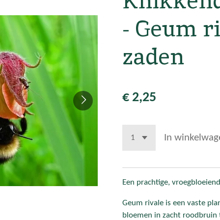
Knikkend
- Geum ri
zaden
€ 2,25
In winkelwag
Een prachtige, vroegbloeien
Geum rivale is een vaste pl
bloemen in zacht roodbruin t