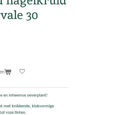
 nagelkruid
vale 30
en
de en inheemse oeverplant!
ant met knikkende, klokvormige
ot roze tinten.