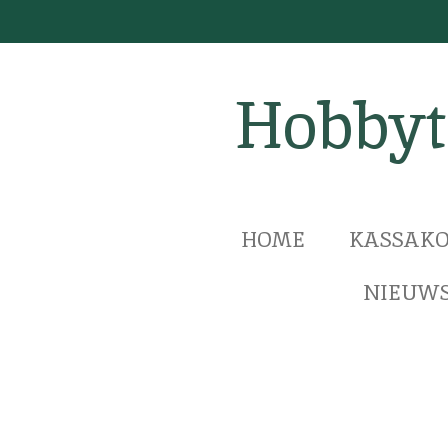
Ga
direct
naar
Hobbyt
de
hoofdinhoud
HOME
KASSAKO
NIEUWS