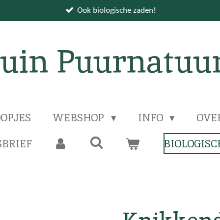
Ook biologische zaden!
uin Puurnatuu
OPJES
WEBSHOP
INFO
OVE
BRIEF
BIOLOGISC