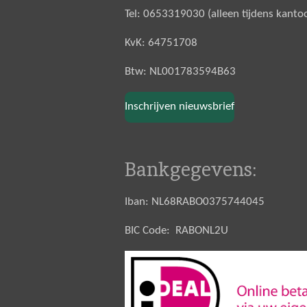
Tel: 0653319030 (alleen tijdens kanto
KvK: 64751708
Btw: NL001783594B63
Inschrijven nieuwsbrief
Bankgegevens:
Iban: NL68RABO0375744045
BIC Code: RABONL2U