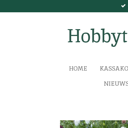
Ga
direct
naar
Hobbyt
de
hoofdinhoud
HOME
KASSAKO
NIEUWS