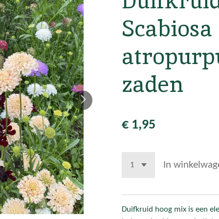
Duifkrui
Scabiosa
atropurp
zaden
€ 1,95
In winkelwag
Duifkruid hoog mix is een el