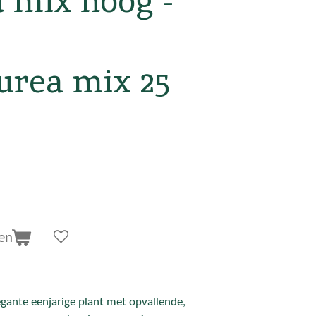
d mix hoog -
urea mix 25
en
egante eenjarige plant met opvallende,