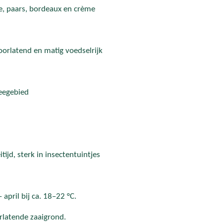
e, paars, bordeaux en crème
orlatend en matig voedselrijk
eegebied
tijd, sterk in insectentuintjes
 april bij ca. 18–22 °C.
rlatende zaaigrond.