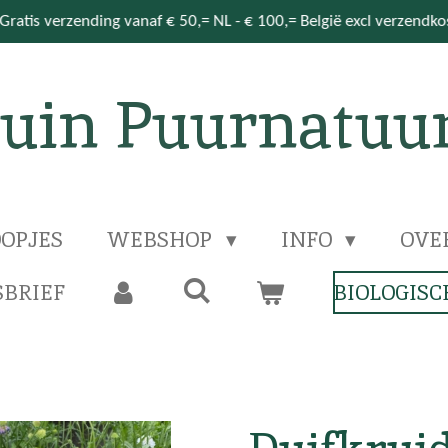
Gratis verzending vanaf € 50,= NL - € 100,= België excl verzendk
uin Puurnatuu
OPJES
WEBSHOP
INFO
OVE
BRIEF
BIOLOGISC