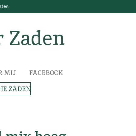
osten
r Zaden
R MIJ
FACEBOOK
HE ZADEN