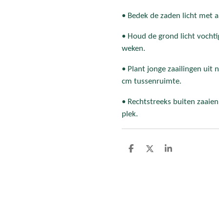
• Bedek de zaden licht met a
• Houd de grond licht vochti
weken.
• Plant jonge zaailingen uit
cm tussenruimte.
• Rechtstreeks buiten zaaien
plek.
D
D
S
e
e
h
l
e
a
e
l
r
n
e