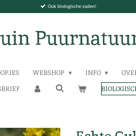
Ook biologische zaden!
uin Puurnatuu
OPJES
WEBSHOP
INFO
OVE
BRIEF
BIOLOGISC