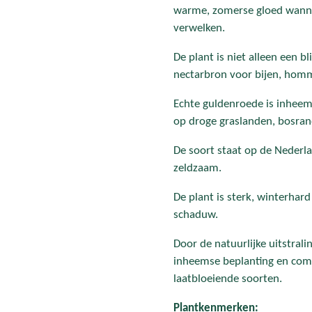
warme, zomerse gloed wannee
verwelken.
De plant is niet alleen een b
nectarbron voor bijen, homm
Echte guldenroede is inheem
op droge graslanden, bosran
De soort staat op de Nederlan
zeldzaam.
De plant is sterk, winterhard
schaduw.
Door de natuurlijke uitstrali
inheemse beplanting en comb
laatbloeiende soorten.
Plantkenmerken: