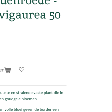
ldenroede -
vigaurea 50
en
uuste en stralende vaste plant die in
sen goudgele bloemen.
en volle bloei geven de border een