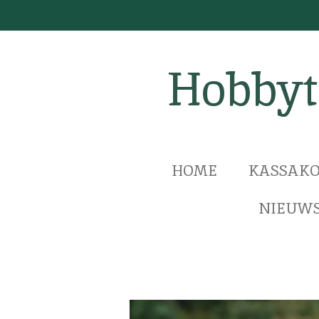
Ga
direct
naar
Hobbyt
de
hoofdinhoud
HOME
KASSAKO
NIEUWS