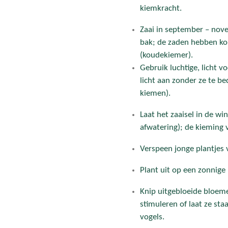
kiemkracht.
Zaai in september – nove
bak; de zaden hebben k
(koudekiemer).
Gebruik luchtige, licht v
licht aan zonder ze te b
kiemen).
Laat het zaaisel in de wi
afwatering); de kieming v
Verspeen jonge plantjes v
Plant uit op een zonnige
Knip uitgebloeide bloem
stimuleren of laat ze st
vogels.